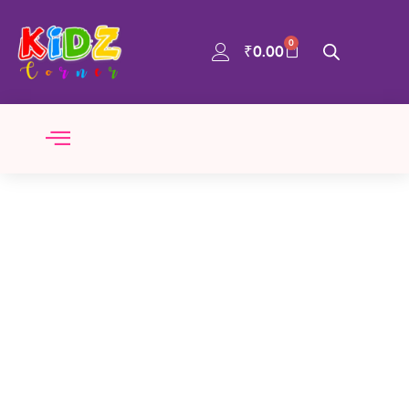
0
₹
0.00